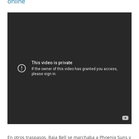
online
En otros traspasos, Raja Bell se marchaba a Phoenix Suns y