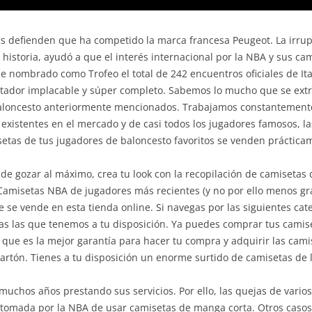
 defienden que ha competido la marca francesa Peugeot. La irrup
istoria, ayudó a que el interés internacional por la NBA y sus cami
ue nombrado como Trofeo el total de 242 encuentros oficiales de Ita
tador implacable y súper completo. Sabemos lo mucho que se extr
baloncesto anteriormente mencionados. Trabajamos constantemente
 existentes en el mercado y de casi todos los jugadores famosos, l
setas de tus jugadores de baloncesto favoritos se venden prácticam
 de gozar al máximo, crea tu look con la recopilación de camisetas 
Camisetas NBA de jugadores más recientes (y no por ello menos g
e vende en esta tienda online. Si navegas por las siguientes cat
s las que tenemos a tu disposición. Ya puedes comprar tus camise
lo que es la mejor garantía para hacer tu compra y adquirir las ca
cartón. Tienes a tu disposición un enorme surtido de camisetas de l
chos años prestando sus servicios. Por ello, las quejas de varios
ón tomada por la NBA de usar camisetas de manga corta. Otros caso