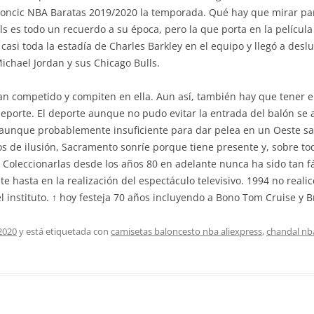
 Doncic NBA Baratas 2019/2020 la temporada. Qué hay que mirar pa
s es todo un recuerdo a su época, pero la que porta en la película 
casi toda la estadía de Charles Barkley en el equipo y llegó a desl
chael Jordan y sus Chicago Bulls.
han competido y compiten en ella. Aun así, también hay que tener 
deporte. El deporte aunque no pudo evitar la entrada del balón se
aunque probablemente insuficiente para dar pelea en un Oeste sa
ios de ilusión, Sacramento sonríe porque tiene presente y, sobre t
 Coleccionarlas desde los años 80 en adelante nunca ha sido tan f
 hasta en la realización del espectáculo televisivo. 1994 no reali
el instituto. ↑ hoy festeja 70 años incluyendo a Bono Tom Cruise y 
2020
y está etiquetada con
camisetas baloncesto nba aliexpress
,
chandal nba