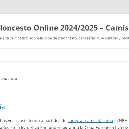
loncesto Online 2024/2025 – Cami
 alta calificación sobre la ropa de baloncesto, camisetas NBA baratas y pan
Saltar
al
contenido
ALONCESTO
ia
has veces asistiendo a partidos de
comprar camisetas nba
la NBA.
dos en la liga. «liga Santander logrando la Copa Europeaa liga d