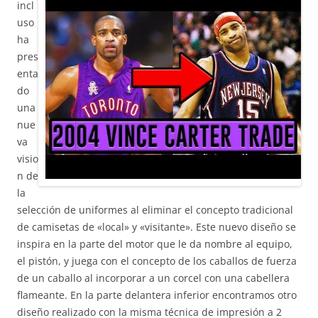
incl
uso
ha
pres
enta
do
una
nue
va
visio
n de
la
selección de uniformes al eliminar el concepto tradicional
de camisetas de «local» y «visitante». Este nuevo diseño se
inspira en la parte del motor que le da nombre al equipo,
el pistón, y juega con el concepto de los caballos de fuerza
de un caballo al incorporar a un corcel con una cabellera
flameante. En la parte delantera inferior encontramos otro
diseño realizado con la misma técnica de impresión a 2