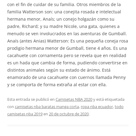
con el fin de cuidar de su familia. Otros miembros de la
familia Watterson son: una conejita rosada e intelectual
hermana menor, Anaís; un conejo holgazán como su
padre, Richard; y su madre Nicole, una gata, quienes a
menudo se ven involucrados en las aventuras de Gumball.
Anaís (antes Anias) Watterson: Es una pequeña coneja rosa
prodigio hermana menor de Gumball, tiene 4 años. Es una
cacahuete con cornamenta pero se revela que en realidad
es un hada que cambia de forma, pudiendo convertirse en
distintos animales según su estado de ánimo. Está
enamorado de una cacahuete con cuernos llamada Penny
y se comporta de forma extraña al estar con ella.
Esta entrada se publicó en
Camisetas NBA 2020
y está etiquetada
con
camisetas nba baratas manga corta
,
ropa nba ecuador
,
todo
camisetas nba 2019
en
20 de octubre de 2020
.