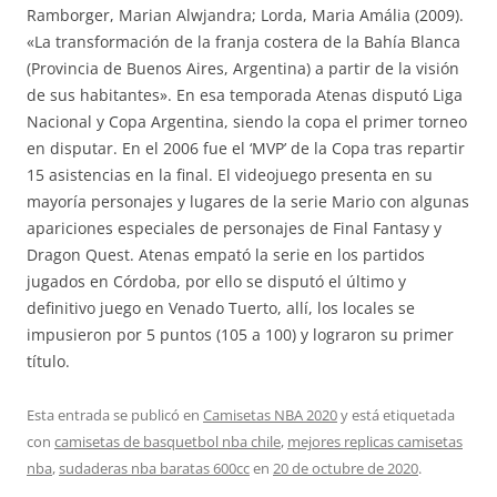
Ramborger, Marian Alwjandra; Lorda, Maria Amália (2009).
«La transformación de la franja costera de la Bahía Blanca
(Provincia de Buenos Aires, Argentina) a partir de la visión
de sus habitantes». En esa temporada Atenas disputó Liga
Nacional y Copa Argentina, siendo la copa el primer torneo
en disputar. En el 2006 fue el ‘MVP’ de la Copa tras repartir
15 asistencias en la final. El videojuego presenta en su
mayoría personajes y lugares de la serie Mario con algunas
apariciones especiales de personajes de Final Fantasy y
Dragon Quest. Atenas empató la serie en los partidos
jugados en Córdoba, por ello se disputó el último y
definitivo juego en Venado Tuerto, allí, los locales se
impusieron por 5 puntos (105 a 100) y lograron su primer
título.
Esta entrada se publicó en
Camisetas NBA 2020
y está etiquetada
con
camisetas de basquetbol nba chile
,
mejores replicas camisetas
nba
,
sudaderas nba baratas 600cc
en
20 de octubre de 2020
.