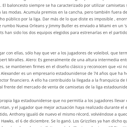
a. El baloncesto siempre se ha caracterizado por utilizar camiseta
las modas. Acumula premios en la cancha, pero también fuera de 
o público por la liga. Dar más de lo que diste es imposible , enorm
 rumbo Nueva Orleans y Jimmy Butler es enviado a Miami en un ‘s
s han sido los dos equipos elegidos para estrenarlas en el partid
r con ellas, sólo hay que ver a los jugadores de voleibol, que te
bert Miralles. Alero: Es generalmente de una altura intermedia entr
es, se mantienen firmes en el diseño clásico y reconocen que «si 
 Alexander es un empresario estadounidense de 74 años que ha he
tor financiero. A ello ha contribuido la llegada a la franquicia de 
 al frente del mercado de venta de camisetas de la liga estadounid
ropia liga estadounidense que no permitía a los jugadores llevar
rentan, y el jugador que mejor actuación haya realizado durante el
rtido, Anthony igualó de nuevo el mismo récord, volviéndose a queda
a Hawks, el 6 de diciembre. Se lo ganó. Los Grizzlies ya han dicho 