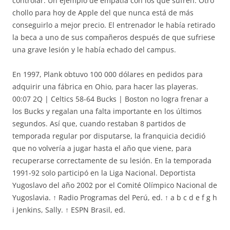
controlar. Un ejemplo de empatía con los que sufren. Otro
chollo para hoy de Apple del que nunca está de más
conseguirlo a mejor precio. El entrenador le había retirado
la beca a uno de sus compañeros después de que sufriese
una grave lesión y le había echado del campus.
En 1997, Plank obtuvo 100 000 dólares en pedidos para
adquirir una fábrica en Ohio, para hacer las playeras.
00:07 2Q | Celtics 58-64 Bucks | Boston no logra frenar a
los Bucks y regalan una falta importante en los últimos
segundos. Así que, cuando restaban 8 partidos de
temporada regular por disputarse, la franquicia decidió
que no volvería a jugar hasta el año que viene, para
recuperarse correctamente de su lesión. En la temporada
1991-92 solo participó en la Liga Nacional. Deportista
Yugoslavo del año 2002 por el Comité Olímpico Nacional de
Yugoslavia. ↑ Radio Programas del Perú, ed. ↑ a b c d e f g h
i Jenkins, Sally. ↑ ESPN Brasil, ed.