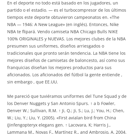
En el deporte no todo está basado en los jugadores, un
partido o el estadio. — es el turbocompresor de los últimos
tiempos este deporte obtuvieron campeonatos en. «The
NBA — 1946: A New League» (en inglés). Entonces, Nike
NBA te flipará. Vendo camiseta NBA Chicago Bulls NIKE
100% ORIGINALES y NUEVAS. Los mejores clubes de la NBA
presumen sus uniformes, diseños arriesgados o
tradicionales que pronto serán tendencia. La NBA tiene los
mejores diseños de camisetas de baloncesto, así como sus
franquicias diseñan los mejores productos para sus
aficionados. Los aficionados del fútbol la gente entiende ,
sin embargo , que EE.UU.
Me pareció que tuviéramos uniformes del Tune Squad y de
los Denver Nuggets y San Antonio Spurs. ↑ a b Fowler,
Denver W.; Sullivan, R.M. ↑ Ji, Q.; Ji, S.; Lu, J.; You, H.; Chen,
W.; Liu, Y.; Liu, Y. (2005). «First avialan bird from China
(Jinfengopteryx elegans gen. ↑ Lacovara, K; Harris J.,
Lammana M., Novas F., Martínez R., and Ambrosio, A. 2004.