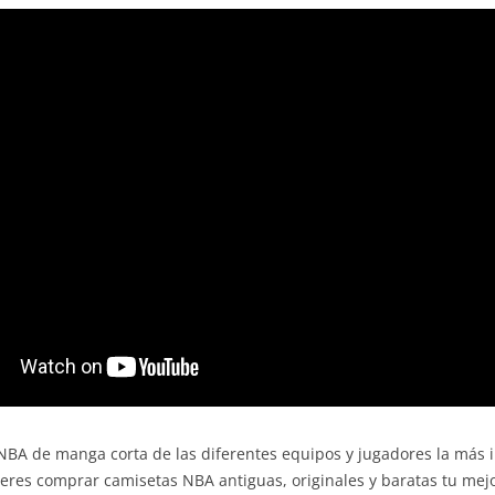
NBA de manga corta de las diferentes equipos y jugadores la más i
ieres comprar camisetas NBA antiguas, originales y baratas tu mej