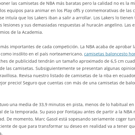
poner las camisetas de NBA más baratas pero la calidad no es la 
e los equipos para animar en los Play offs y conmemorativas de las
se intuía que los Lakers iban a salir a arrollar. Los Lakers lo tiene
 lesiones y sus demasiadas respuestas al huracán angelino. Las est
remios de la Academia.
 más importantes de cada competición. La NBA acaba de aprobar la
 como insólito en el país norteamericano,
camisetas baloncesto h
ches de publicidad tendrán un tamaño aproximado de 6,5 cm cuadr
al de las camisetas. Subsiguientemente se presentan algunas opin
ravillosa. Revisa nuestro listado de camisetas de la nba en ecua
jor precio! Seguro que cuentas con más de una camisetas de balo
uvo una media de 33,9 minutos en pista, menos de lo habitual en 
al de la temporada. Su paso por Fontajau antes de partir a la NB
dad. De momento, Marc Gasol está sopesando seriamente coger turn
sciente de que para transformar su deseo en realidad va a tener q
a.