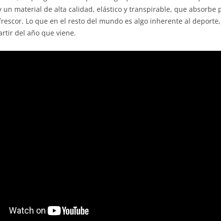
 y un material de alta calidad, elástico y transpirable, que absorb
rescor. Lo que en el resto del mundo es algo inherente al deporte
rtir del año que viene.