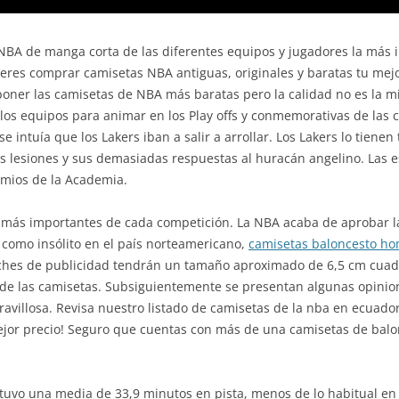
NBA de manga corta de las diferentes equipos y jugadores la más i
ieres comprar camisetas NBA antiguas, originales y baratas tu mej
poner las camisetas de NBA más baratas pero la calidad no es la 
e los equipos para animar en los Play offs y conmemorativas de las
se intuía que los Lakers iban a salir a arrollar. Los Lakers lo tiene
 lesiones y sus demasiadas respuestas al huracán angelino. Las est
remios de la Academia.
 más importantes de cada competición. La NBA acaba de aprobar la
 como insólito en el país norteamericano,
camisetas baloncesto h
ches de publicidad tendrán un tamaño aproximado de 6,5 cm cuadr
al de las camisetas. Subsiguientemente se presentan algunas opin
ravillosa. Revisa nuestro listado de camisetas de la nba en ecua
jor precio! Seguro que cuentas con más de una camisetas de balo
uvo una media de 33,9 minutos en pista, menos de lo habitual en 