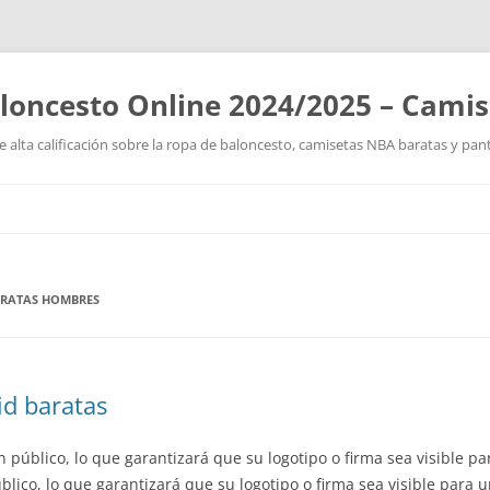
loncesto Online 2024/2025 – Cami
 alta calificación sobre la ropa de baloncesto, camisetas NBA baratas y pan
Saltar
al
contenido
ARATAS HOMBRES
d baratas
público, lo que garantizará que su logotipo o firma sea visible 
lico, lo que garantizará que su logotipo o firma sea visible para