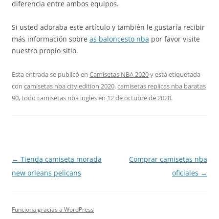
diferencia entre ambos equipos.
Si usted adoraba este artículo y también le gustaría recibir
más información sobre
as baloncesto nba
por favor visite
nuestro propio sitio.
Esta entrada se publicó en
Camisetas NBA 2020
y está etiquetada
con
camisetas nba city edition 2020
,
camisetas replicas nba baratas
90
,
todo camisetas nba ingles
en
12 de octubre de 2020
.
Navegación
←
Tienda camiseta morada
Comprar camisetas nba
de
new orleans pelicans
oficiales
→
entradas
Funciona gracias a WordPress